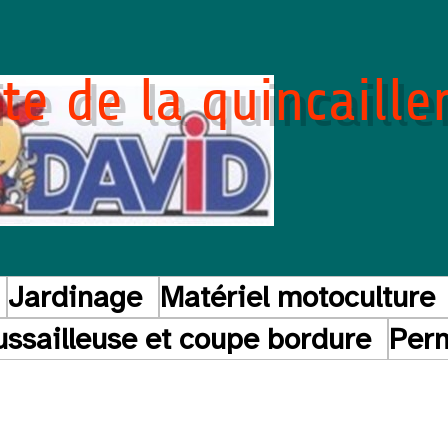
te de la quincaille
Jardinage
Matériel motoculture
ssailleuse et coupe bordure
Perm